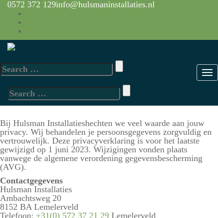
0572 372 129
info@hulsmaninstallaties.nl
Privacy- en cookieverklaring
Hulsman Installaties
>
Privacy- en cookieverklaring
Search
for:
Search
for:
Bij Hulsman Installatieshechten we veel waarde aan jouw
privacy. Wij behandelen je persoonsgegevens zorgvuldig en
vertrouwelijk. Deze privacyverklaring is voor het laatste
gewijzigd op 1 juni 2023. Wijzigingen vonden plaats
vanwege de algemene verordening gegevensbescherming
(AVG).
Contactgegevens
Hulsman Installaties
Ambachtsweg 20
8152 BA Lemelerveld
Telefoon:
+31(0) 572 37 21 29
Lemelerveld